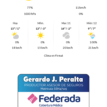
77%
11 km/h
1033 hPa
0%
Hoy
Mñn.
Mar. 11
Miér. 12
15º / 1º
13º / -3º
14º / -2º
9º / 7º
0%
0%
0%
100%
18 km/h
15 km/h
20 km/h
21 km/h
Clima en Firmat