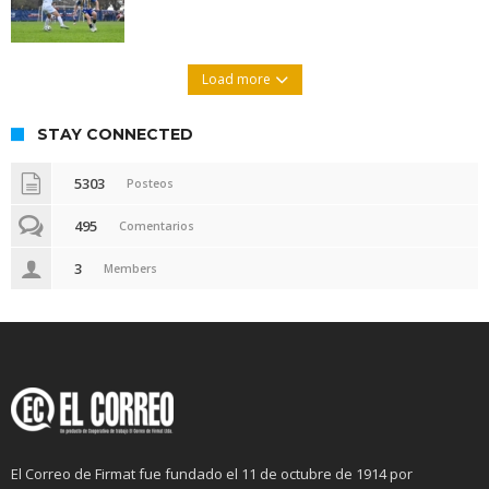
Load more
STAY CONNECTED
5303
Posteos
495
Comentarios
3
Members
El Correo de Firmat fue fundado el 11 de octubre de 1914 por