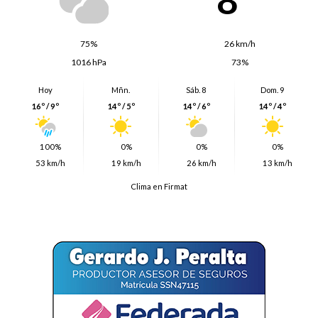
75%
26 km/h
1016 hPa
73%
Hoy
Mñn.
Sáb. 8
Dom. 9
16º / 9º
14º / 5º
14º / 6º
14º / 4º
100%
0%
0%
0%
53 km/h
19 km/h
26 km/h
13 km/h
Clima en Firmat