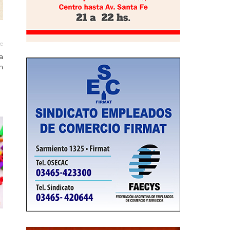
le
a
n