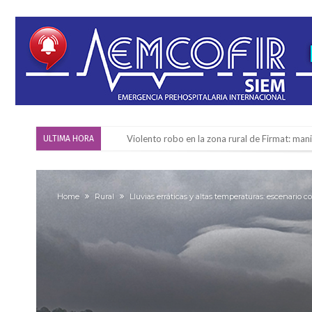
Violento robo en la zona rural de Firmat: ma
ULTIMA HORA
Colecta solidaria de juguetes en Firmat para el
Firmat: “Codo a codo” lanza una campaña de re
Home
Rural
Lluvias erráticas y altas temperaturas: escenario c
Vuelve el básquet: este viernes arranca el C
Güemes y Mariano Vera
Alerta meteorológico: el SMN advierte por to
¿Llega un “Súper Niño”?: De Benedictis aclara l
Cañada del Ucle se prepara para la 5ª edició