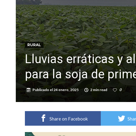
Distinguieron a Ramiro Maldonado, el campe
Villada: evalúan obras preventivas ante posibl
RURAL
Lluvias erráticas y 
para la soja de prim
Publicado el
24 enero, 2025
2 min read
0
Share on Facebook
Shar