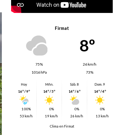
Firmat
8º
75%
26 km/h
1016 hPa
73%
Hoy
Mñn.
Sáb. 8
Dom. 9
16º / 9º
14º / 5º
14º / 6º
14º / 4º
100%
0%
0%
0%
53 km/h
19 km/h
26 km/h
13 km/h
Clima en Firmat