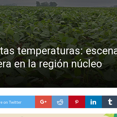
ón juvenil de malambo de Los Quirquinchos
es lluvias intensas
altas temperaturas: escen
era en la región núcleo
e on Twitter