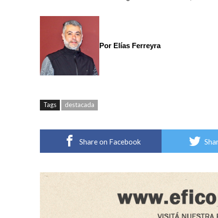
Por Elías Ferreyra
Tags
destacada
Share on Facebook
Shar