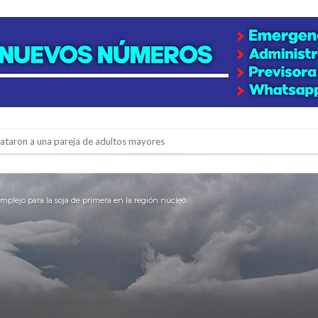
niataron a una pareja de adultos mayores
 EPI y el Hospital Vilela
colección de golosinas para agasajar a los niños en su día
omplejo para la soja de primera en la región núcleo
lausura con agenda confirmada y planteles renovados
rmentas fuertes y ráfagas que podrían superar los 80 km/h
os mitos y analiza el impacto real en la región
n de la Expo Dose