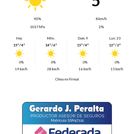
5º
92%
8 km/h
1017 hPa
2%
Hoy
Mñn.
Dom. 9
Lun. 10
15º / 4º
14º / 6º
15º / 4º
12º / 2º
0%
0%
0%
0%
19 km/h
28 km/h
16 km/h
15 km/h
Clima en Firmat