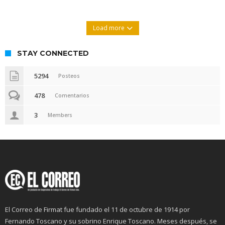
Load more
STAY CONNECTED
5294
Posteos
478
Comentarios
3
Members
El Correo de Firmat fue fundado el 11 de octubre de 1914 por
Fernando Toscano y su sobrino Enrique Toscano. Meses después, se