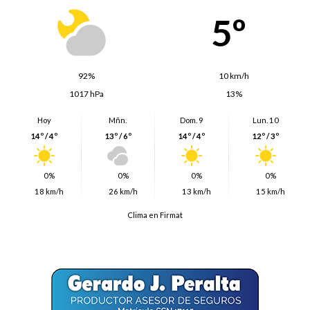
5º
92%
10 km/h
1017 hPa
13%
Hoy
Mñn.
Dom. 9
Lun. 10
14º / 4º
13º / 6º
14º / 4º
12º / 3º
0%
0%
0%
0%
18 km/h
26 km/h
13 km/h
15 km/h
Clima en Firmat