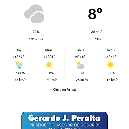
8º
75%
26 km/h
1016 hPa
73%
Hoy
Mñn.
Sáb. 8
Dom. 9
16º / 9º
14º / 5º
14º / 6º
14º / 4º
100%
0%
0%
0%
53 km/h
19 km/h
26 km/h
13 km/h
Clima en Firmat