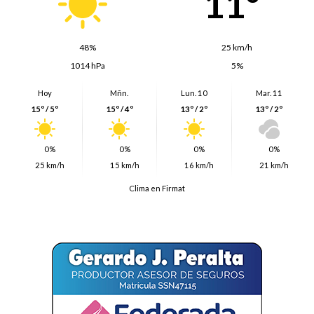
11º
48%
25 km/h
1014 hPa
5%
Hoy
Mñn.
Lun. 10
Mar. 11
15º / 5º
15º / 4º
13º / 2º
13º / 2º
0%
0%
0%
0%
25 km/h
15 km/h
16 km/h
21 km/h
Clima en Firmat