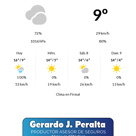
9º
72%
29 km/h
1016 hPa
80%
Hoy
Mñn.
Sáb. 8
Dom. 9
16º / 9º
14º / 5º
14º / 6º
14º / 4º
100%
0%
0%
0%
53 km/h
19 km/h
26 km/h
13 km/h
Clima en Firmat