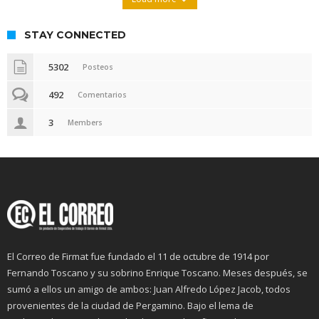
STAY CONNECTED
5302
Posteos
492
Comentarios
3
Members
El Correo de Firmat fue fundado el 11 de octubre de 1914 por
Fernando Toscano y su sobrino Enrique Toscano. Meses después, se
sumó a ellos un amigo de ambos: Juan Alfredo López Jacob, todos
provenientes de la ciudad de Pergamino. Bajo el lema de