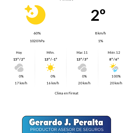
2º
60%
8 km/h
1020 hPa
1%
Hoy
Mñn.
Mar. 11
Miér. 12
15º / 2º
13º / -1º
13º / 3º
8º / 6º
0%
0%
0%
100%
17 km/h
16 km/h
20 km/h
20 km/h
Clima en Firmat