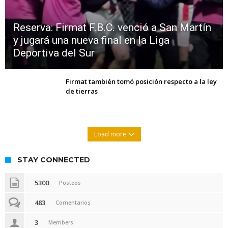
Reserva: Firmat F.B.C. venció a San Martín
y jugará una nueva final en la Liga
Deportiva del Sur
Firmat también tomó posición respecto a la ley
de tierras
Load more
STAY CONNECTED
5300
Posteos
483
Comentarios
3
Members