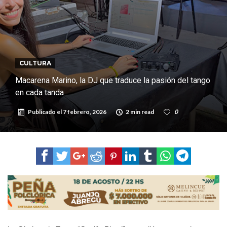
Vilela
Firmat: “Codo a codo” lanza una campaña de recolección de
golosinas para agasajar a los niños en su día
Vuelve el básquet: este viernes arranca el Clausura con agenda
confirmada y planteles renovados
CULTURA
Macarena Marino, la DJ que traduce la pasión del tango
en cada tanda
Publicado el
7 febrero, 2026
2 min read
0