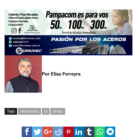
Por Elías Ferreyra
Tags
destacada
dj
tango