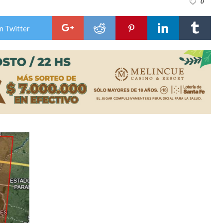
0
ón juvenil de malambo de Los Quirquinchos
n Twitter
es lluvias intensas