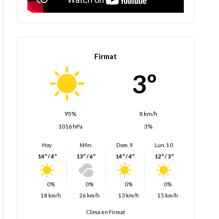
Firmat
3º
95%
8 km/h
1016 hPa
3%
Hoy
Mñn.
Dom. 9
Lun. 10
14º / 4º
13º / 6º
14º / 4º
12º / 3º
0%
0%
0%
0%
18 km/h
26 km/h
13 km/h
15 km/h
Clima en Firmat