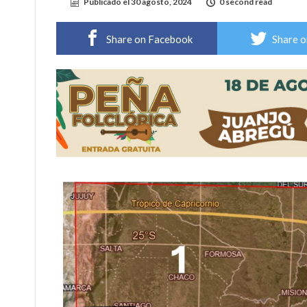
Publicado el
30 agosto, 2024
0 second read
Distinguieron a Ramiro Maldonado, el campe
Share on Facebook
Share o
Villada: evalúan obras preventivas ante posibl