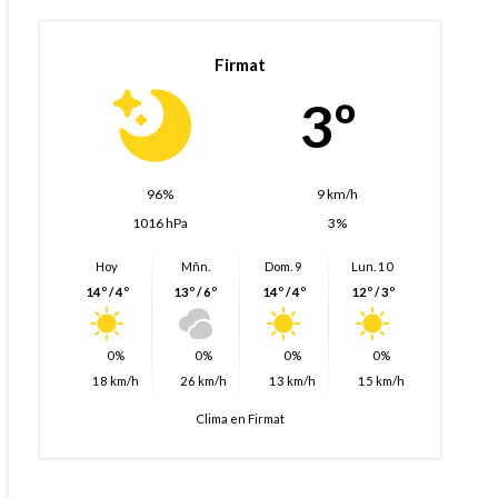
Firmat
3º
96%
9 km/h
1016 hPa
3%
Hoy
Mñn.
Dom. 9
Lun. 10
14º / 4º
13º / 6º
14º / 4º
12º / 3º
0%
0%
0%
0%
18 km/h
26 km/h
13 km/h
15 km/h
Clima en Firmat