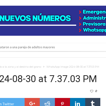
niataron a una pareja de adultos mayores
 EPI y el Hospital Vilela
colección de golosinas para agasajar a los niños en su día
 a la zona y al destino del grano
WhatsApp Image 2024-08-30 at 7.37.03 PM
lausura con agenda confirmada y planteles renovados
4-08-30 at 7.37.03 PM
rmentas fuertes y ráfagas que podrían superar los 80 km/h
0
os mitos y analiza el impacto real en la región
n de la Expo Dose
n Twitter