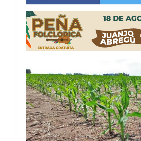
Distinguieron a Ramiro Maldonado, el campe
Villada: evalúan obras preventivas ante posibl