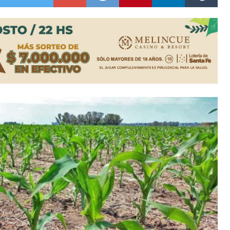
ón juvenil de malambo de Los Quirquinchos
es lluvias intensas