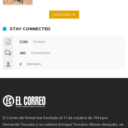
Load more
STAY CONNECTED
5288
Posteos
460
Comentarios
3
Members
El Correo de Firmat fue fundado el 11 de octubre de 1914 por
Fernando Toscano y su sobrino Enrique Toscano. Meses después, se