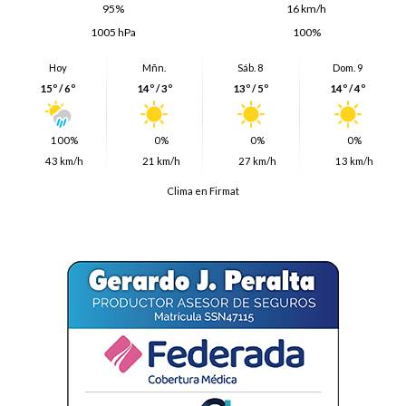
95%
16 km/h
1005 hPa
100%
Hoy
Mñn.
Sáb. 8
Dom. 9
15º / 6º
14º / 3º
13º / 5º
14º / 4º
100%
0%
0%
0%
43 km/h
21 km/h
27 km/h
13 km/h
Clima en Firmat