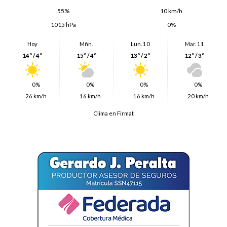
55%
10 km/h
1015 hPa
0%
Hoy
Mñn.
Lun. 10
Mar. 11
14º / 4º
15º / 4º
13º / 2º
12º / 3º
0%
0%
0%
0%
26 km/h
16 km/h
16 km/h
20 km/h
Clima en Firmat