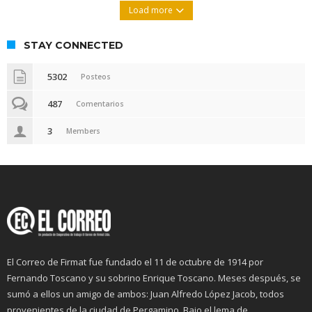
Load more
STAY CONNECTED
5302
Posteos
487
Comentarios
3
Members
El Correo de Firmat fue fundado el 11 de octubre de 1914 por
Fernando Toscano y su sobrino Enrique Toscano. Meses después, se
sumó a ellos un amigo de ambos: Juan Alfredo López Jacob, todos
provenientes de la ciudad de Pergamino. Bajo el lema de