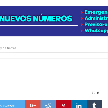
y de tierras
e la firmatense que se recibió de médica y se reencontró con el doctor que hi
l de Básquet 3×3 Inclusivo
 la empresa reformula sus anuncios a los trabajadores
adas del Juzgado de Faltas por presuntas irregularidades
del techo del galpón del ferrocarril
0
niataron a una pareja de adultos mayores
 EPI y el Hospital Vilela
n Twitter