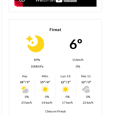
Firmat
6º
89%
11 km/h
1008 hPa
0%
Hoy
Mñn.
Lun. 10
Mar. 11
14º / 5º
15º / 4º
12º / 2º
12º / 3º
0%
0%
0%
0%
25 km/h
14 km/h
17 km/h
22 km/h
Clima en Firmat