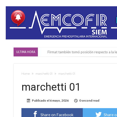
Firmat también tomó posición respecto a la le
ULTIMA HORA
“La medicina nos salvó”: la emotiva historia d
Firmat será sede del segundo Torneo Regiona
Home
marchetti 01
marchetti 01
Vassalli: en potencial y con fechas diferidas,
marchetti 01
Firmat: avanza la investigación de dos emple
Villada: el viento provocó el desprendimiento 
Publicado el
6 mayo, 2026
0 second read
Violento robo en la zona rural de Firmat: ma
Colecta solidaria de juguetes en Firmat para el
Share on Facebook
Share o