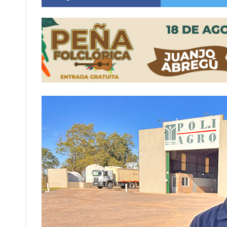
Firmat: “Codo a codo” lanza una campaña de re
Vuelve el básquet: este viernes arranca el C