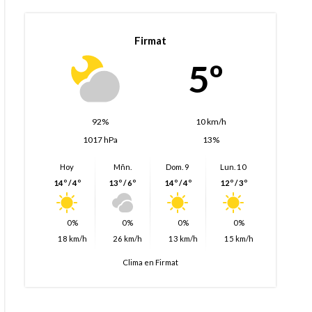
Firmat
5º
92%
10 km/h
1017 hPa
13%
Hoy
Mñn.
Dom. 9
Lun. 10
14º / 4º
13º / 6º
14º / 4º
12º / 3º
0%
0%
0%
0%
18 km/h
26 km/h
13 km/h
15 km/h
Clima en Firmat