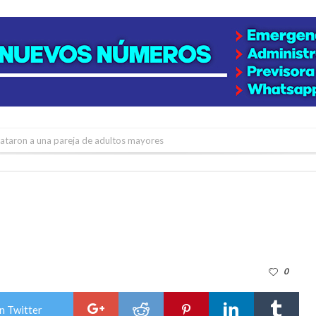
niataron a una pareja de adultos mayores
 EPI y el Hospital Vilela
colección de golosinas para agasajar a los niños en su día
lausura con agenda confirmada y planteles renovados
rmentas fuertes y ráfagas que podrían superar los 80 km/h
0
os mitos y analiza el impacto real en la región
n de la Expo Dose
n Twitter