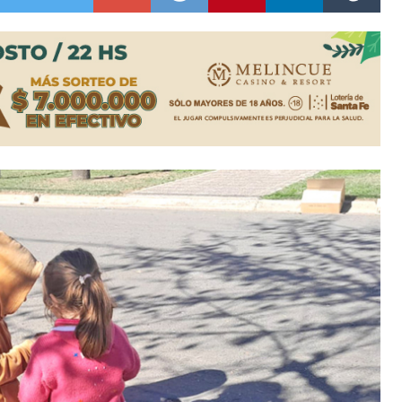
ón juvenil de malambo de Los Quirquinchos
es lluvias intensas