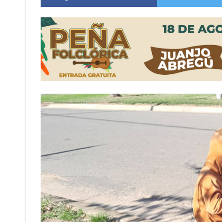
Distinguieron a Ramiro Maldonado, el campe
Villada: evalúan obras preventivas ante posibl