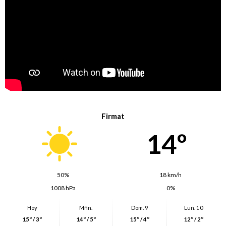
Firmat
14º
50%
18 km/h
1008 hPa
0%
Hoy
Mñn.
Dom. 9
Lun. 10
15º / 3º
14º / 5º
15º / 4º
12º / 2º