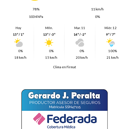
78%
11 km/h
1034 hPa
0%
Hoy
Mñn.
Mar. 11
Miér. 12
15º / 1º
13º / -3º
14º / -2º
9º / 7º
0%
0%
0%
100%
18 km/h
15 km/h
20 km/h
21 km/h
Clima en Firmat