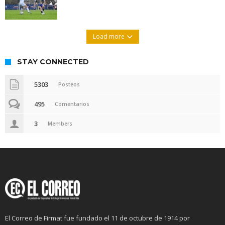
Load more
STAY CONNECTED
5303
Posteos
495
Comentarios
3
Members
El Correo de Firmat fue fundado el 11 de octubre de 1914 por