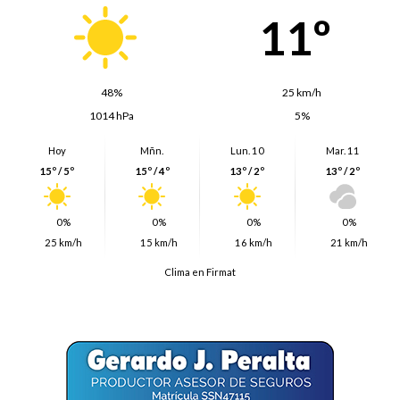
11º
48%
25 km/h
1014 hPa
5%
Hoy
Mñn.
Lun. 10
Mar. 11
15º / 5º
15º / 4º
13º / 2º
13º / 2º
0%
0%
0%
0%
25 km/h
15 km/h
16 km/h
21 km/h
Clima en Firmat