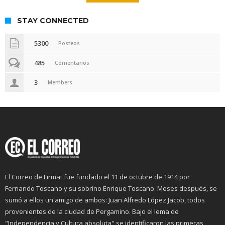
STAY CONNECTED
5300
Posteos
485
Comentarios
3
Members
El Correo de Firmat fue fundado el 11 de octubre de 1914 por
Fernando Toscano y su sobrino Enrique Toscano. Meses después, se
sumó a ellos un amigo de ambos: Juan Alfredo López Jacob, todos
provenientes de la ciudad de Pergamino. Bajo el lema de
"Independencia y Cultura absoluta" se identificaron las primeras