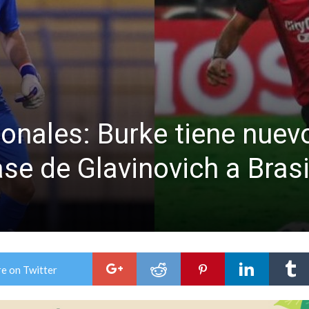
a japonesa en la Biblioteca Popular Nosotros
n David fue citada a la Selección Argentina
onales: Burke tiene nuev
ase de Glavinovich a Brasi
e on Twitter