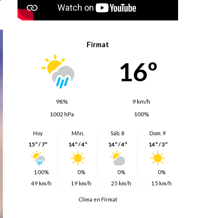
Firmat
16º
98%
9 km/h
1002 hPa
100%
Hoy
Mñn.
Sáb. 8
Dom. 9
15º / 7º
14º / 4º
14º / 4º
14º / 3º
100%
0%
0%
0%
49 km/h
19 km/h
25 km/h
15 km/h
Clima en Firmat