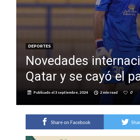
Comienza una mesa de lectura sobre literatur
Sueño albiceleste: la arquera firmatense Jazmí
DEPORTES
Novedades internaci
Qatar y se cayó el p
Publicado el
3 septiembre, 2024
2 min read
0
Share on Facebook
Shar