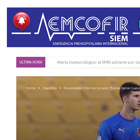
Alerta meteorológico: el SMN advierte por to
ULTIMA HORA
¿Llega un “Súper Niño”?: De Benedictis aclara l
Cañada del Ucle se prepara para la 5ª edició
Home
Deportes
Novedades internacionales: Burke tiene nuevo 
Distinguieron a Ramiro Maldonado, el campe
Villada: evalúan obras preventivas ante posibl
Elortondo: avanza el plan de pavimentación co
Chovet realizó el primer taller de coaching 
Confirmaron la fecha de la maratón “Gödeken