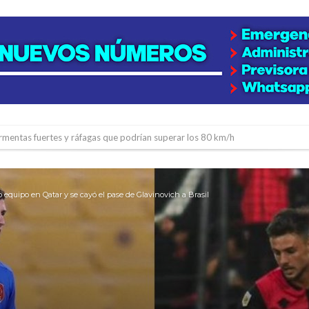
rmentas fuertes y ráfagas que podrían superar los 80 km/h
os mitos y analiza el impacto real en la región
n de la Expo Dose
equipo en Qatar y se cayó el pase de Glavinovich a Brasil
ón juvenil de malambo de Los Quirquinchos
es lluvias intensas
n la licitación de cinco nuevas cuadras
para emprendedores
 Corre”