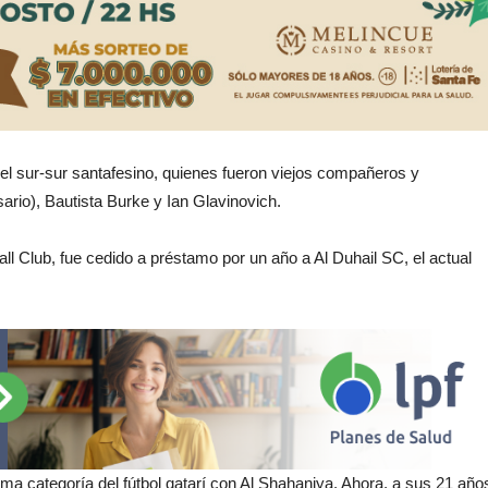
el sur-sur santafesino, quienes fueron viejos compañeros y
ario), Bautista Burke y Ian Glavinovich.
all Club, fue cedido a préstamo por un año a Al Duhail SC, el actual
a categoría del fútbol qatarí con Al Shahaniya. Ahora, a sus 21 año