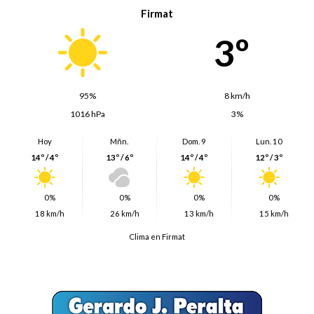
Firmat
3º
95%
8 km/h
1016 hPa
3%
Hoy
Mñn.
Dom. 9
Lun. 10
14º / 4º
13º / 6º
14º / 4º
12º / 3º
0%
0%
0%
0%
18 km/h
26 km/h
13 km/h
15 km/h
Clima en Firmat