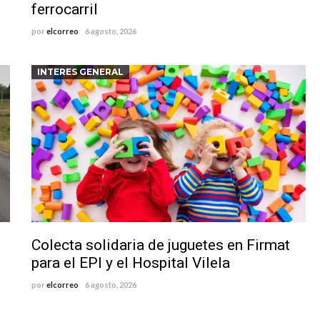
ferrocarril
por
elcorreo
6 agosto, 2026
INTERES GENERAL
Colecta solidaria de juguetes en Firmat
para el EPI y el Hospital Vilela
por
elcorreo
6 agosto, 2026