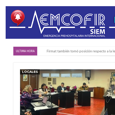
“La medicina nos salvó”: la emotiva historia d
ULTIMA HORA
Firmat será sede del segundo Torneo Regiona
Vassalli: en potencial y con fechas diferidas,
LOCALES
Firmat: avanza la investigación de dos emple
Villada: el viento provocó el desprendimiento 
Violento robo en la zona rural de Firmat: ma
Colecta solidaria de juguetes en Firmat para el
Firmat: “Codo a codo” lanza una campaña de re