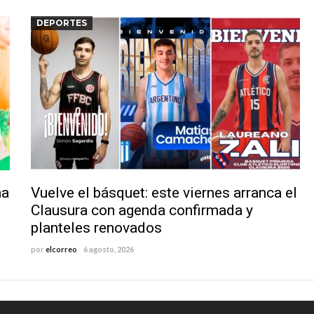
DEPORTES
ña
Vuelve el básquet: este viernes arranca el
Clausura con agenda confirmada y
planteles renovados
por
elcorreo
6 agosto, 2026