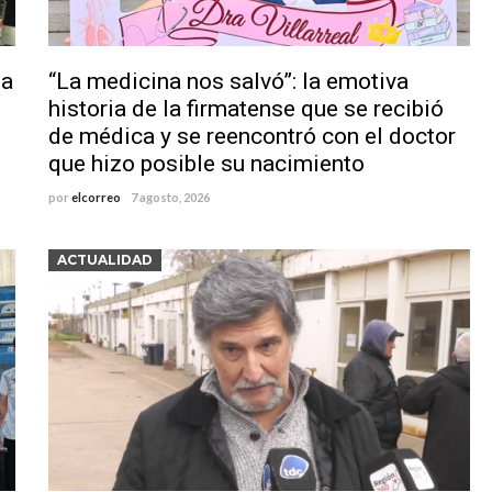
lausura con agenda confirmada y planteles renovados
 a
“La medicina nos salvó”: la emotiva
historia de la firmatense que se recibió
de médica y se reencontró con el doctor
que hizo posible su nacimiento
por
elcorreo
7 agosto, 2026
ACTUALIDAD