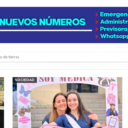
e la firmatense que se recibió de médica y se reencontró con el doctor que hi
l de Básquet 3×3 Inclusivo
 la empresa reformula sus anuncios a los trabajadores
SOCIEDAD
adas del Juzgado de Faltas por presuntas irregularidades
del techo del galpón del ferrocarril
niataron a una pareja de adultos mayores
 EPI y el Hospital Vilela
colección de golosinas para agasajar a los niños en su día