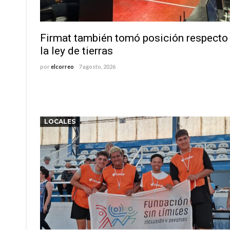
Vuelve el básquet: este viernes arranca el C
Güemes y Mariano Vera
Firmat también tomó posición respecto
la ley de tierras
por
elcorreo
7 agosto, 2026
LOCALES