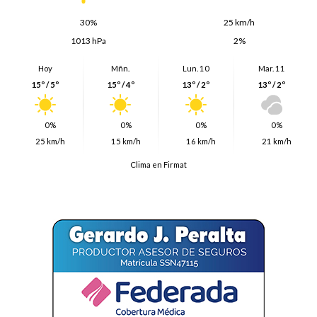
30%
25 km/h
1013 hPa
2%
Hoy
Mñn.
Lun. 10
Mar. 11
15º / 5º
15º / 4º
13º / 2º
13º / 2º
0%
0%
0%
0%
25 km/h
15 km/h
16 km/h
21 km/h
Clima en Firmat