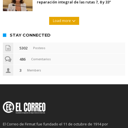
reparación integral de las rutas 7, 8 y 33”
Load more
STAY CONNECTED
5302
Posteos
486
Comentarios
3
Members
El Correo de Firmat fue fundado el 11 de octubre de 1914 por