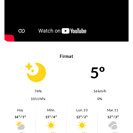
Firmat
5º
76%
16 km/h
1011 hPa
0%
Hoy
Mñn.
Lun. 10
Mar. 11
14º / 5º
15º / 4º
12º / 2º
12º / 3º