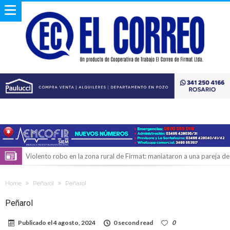
Violento robo en la zona rural de Firmat: maniataron a una pareja de
adultos mayores
Colecta solidaria de juguetes en Firmat para el EPI y el Hospital
Home
Peñarol
Peñarol
Vilela
Firmat: “Codo a codo” lanza una campaña de recolección de
Peñarol
golosinas para agasajar a los niños en su día
Vuelve el básquet: este viernes arranca el Clausura con agenda
Publicado el
4 agosto, 2024
0 second read
0
confirmada y planteles renovados
Güemes y Mariano Vera