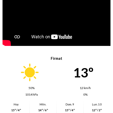
Firmat
13º
50%
12 km/h
1014 hPa
0%
Hoy
Mñn.
Dom. 9
Lun. 10
15º / 4º
14º / 6º
15º / 4º
12º / 2º