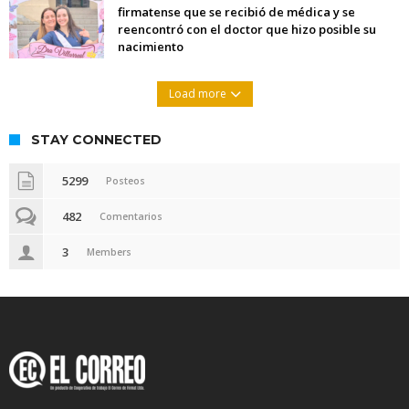
la ley de tierras
“La medicina nos salvó”: la emotiva historia de la
firmatense que se recibió de médica y se
reencontró con el doctor que hizo posible su
nacimiento
Load more
STAY CONNECTED
5299
Posteos
482
Comentarios
3
Members