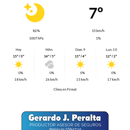
Firmat
7º
82%
15 km/h
1007 hPa
1%
Hoy
Mñn.
Dom. 9
Lun. 10
15º / 3º
14º / 5º
15º / 4º
12º / 2º
0%
0%
0%
0%
18 km/h
26 km/h
15 km/h
17 km/h
Clima en Firmat