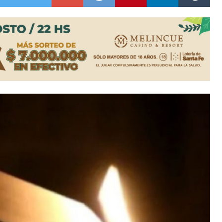
ón juvenil de malambo de Los Quirquinchos
es lluvias intensas