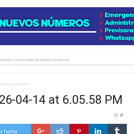
niataron a una pareja de adultos mayores
 EPI y el Hospital Vilela
colección de golosinas para agasajar a los niños en su día
-14 at 6.05.58 PM
lausura con agenda confirmada y planteles renovados
6-04-14 at 6.05.58 PM
rmentas fuertes y ráfagas que podrían superar los 80 km/h
0
os mitos y analiza el impacto real en la región
n de la Expo Dose
n Twitter