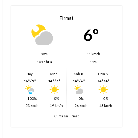
Firmat
6º
88%
11 km/h
1017 hPa
19%
Hoy
Mñn.
Sáb. 8
Dom. 9
16º / 9º
14º / 5º
14º / 6º
14º / 4º
100%
0%
0%
0%
53 km/h
19 km/h
26 km/h
13 km/h
Clima en Firmat