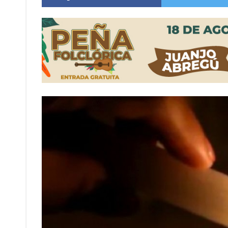
Distinguieron a Ramiro Maldonado, el campe
Villada: evalúan obras preventivas ante posibl