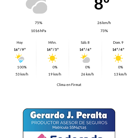
8º
75%
26 km/h
1016 hPa
73%
Hoy
Mñn.
Sáb. 8
Dom. 9
16º / 9º
14º / 5º
14º / 6º
14º / 4º
100%
0%
0%
0%
53 km/h
19 km/h
26 km/h
13 km/h
Clima en Firmat