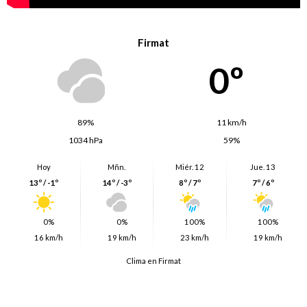
Firmat
0º
89%
11 km/h
1034 hPa
59%
Hoy
Mñn.
Miér. 12
Jue. 13
13º / -1º
14º / -3º
8º / 7º
7º / 6º
0%
0%
100%
100%
16 km/h
19 km/h
23 km/h
19 km/h
Clima en Firmat