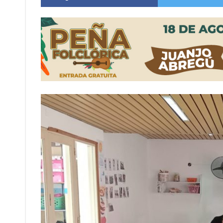
Distinguieron a Ramiro Maldonado, el campe
Villada: evalúan obras preventivas ante posibl