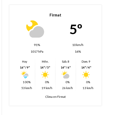
Firmat
5º
91%
10 km/h
1017 hPa
16%
Hoy
Mñn.
Sáb. 8
Dom. 9
16º / 9º
14º / 5º
14º / 6º
14º / 4º
100%
0%
0%
0%
53 km/h
19 km/h
26 km/h
13 km/h
Clima en Firmat