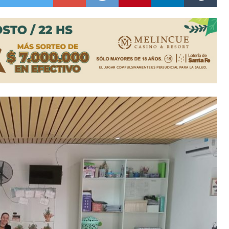
ón juvenil de malambo de Los Quirquinchos
es lluvias intensas