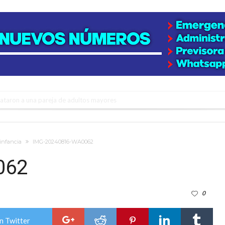
niataron a una pareja de adultos mayores
 EPI y el Hospital Vilela
colección de golosinas para agasajar a los niños en su día
 infancia
IMG-20240816-WA0062
lausura con agenda confirmada y planteles renovados
062
rmentas fuertes y ráfagas que podrían superar los 80 km/h
0
os mitos y analiza el impacto real en la región
n de la Expo Dose
n Twitter