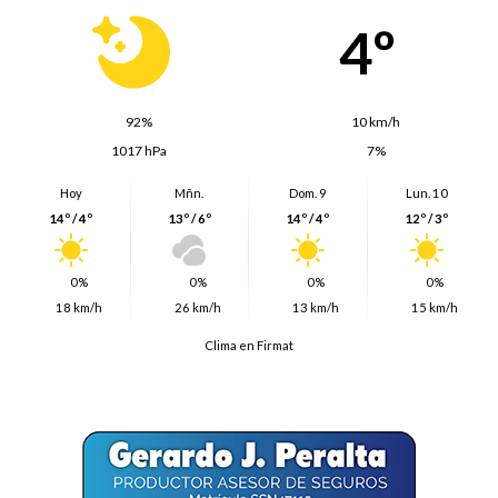
4º
92%
10 km/h
1017 hPa
7%
Hoy
Mñn.
Dom. 9
Lun. 10
14º / 4º
13º / 6º
14º / 4º
12º / 3º
0%
0%
0%
0%
18 km/h
26 km/h
13 km/h
15 km/h
Clima en Firmat