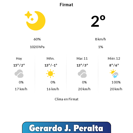
Firmat
2º
60%
8 km/h
1020 hPa
1%
Hoy
Mñn.
Mar. 11
Miér. 12
15º / 2º
13º / -1º
13º / 3º
8º / 6º
0%
0%
0%
100%
17 km/h
16 km/h
20 km/h
20 km/h
Clima en Firmat