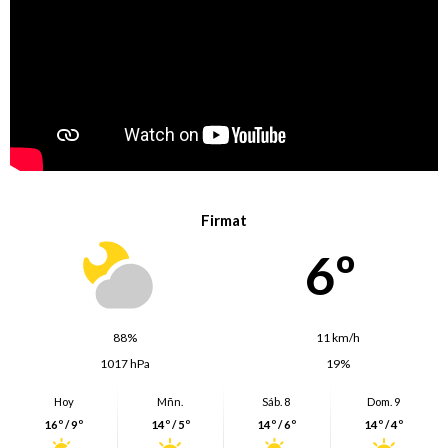
Firmat
6º
88%
11 km/h
1017 hPa
19%
Hoy
Mñn.
Sáb. 8
Dom. 9
16º / 9º
14º / 5º
14º / 6º
14º / 4º