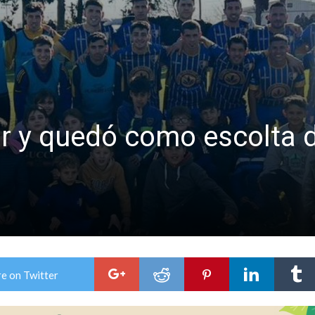
os mitos y analiza el impacto real en la región
n de la Expo Dose
r y quedó como escolta d
e on Twitter