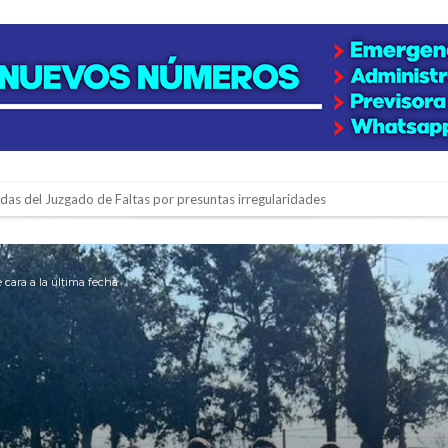
adas del Juzgado de Faltas por presuntas irregularidades
del techo del galpón del ferrocarril
niataron a una pareja de adultos mayores
 cara a la última fecha
 EPI y el Hospital Vilela
colección de golosinas para agasajar a los niños en su día
lausura con agenda confirmada y planteles renovados
rmentas fuertes y ráfagas que podrían superar los 80 km/h