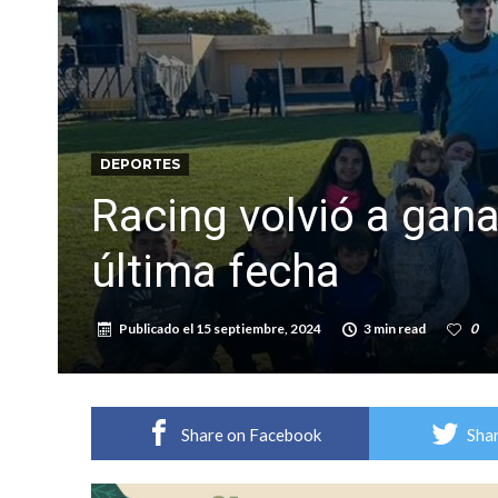
¿Llega un “Súper Niño”?: De Benedictis aclara l
Cañada del Ucle se prepara para la 5ª edició
DEPORTES
Racing volvió a gana
última fecha
Publicado el
15 septiembre, 2024
3 min read
0
Share on Facebook
Shar