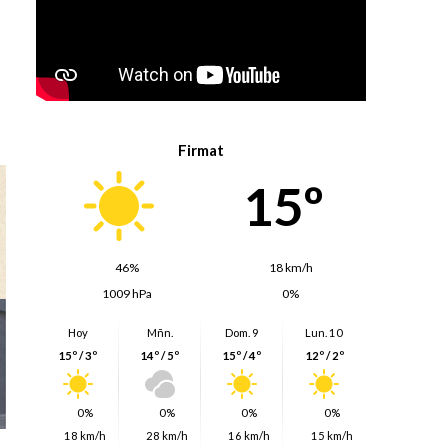
Firmat
15º
46%
18 km/h
1009 hPa
0%
Hoy
Mñn.
Dom. 9
Lun. 10
15º / 3º
14º / 5º
15º / 4º
12º / 2º
0%
0%
0%
0%
18 km/h
28 km/h
16 km/h
15 km/h