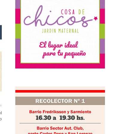
le
l
o