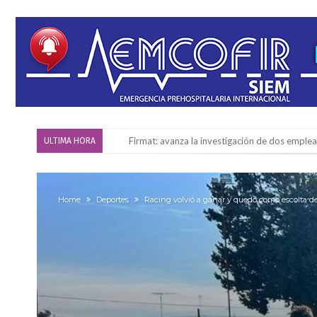
Firmat: avanza la investigación de dos emple
ULTIMA HORA
Villada: el viento provocó el desprendimiento 
Violento robo en la zona rural de Firmat: ma
Home
Deportes
Racing volvió a ganar y quedó como escolta de
Colecta solidaria de juguetes en Firmat para el
Firmat: “Codo a codo” lanza una campaña de re
Vuelve el básquet: este viernes arranca el C
Güemes y Mariano Vera
Alerta meteorológico: el SMN advierte por to