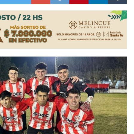
ón juvenil de malambo de Los Quirquinchos
es lluvias intensas