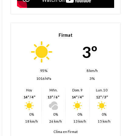
Firmat
3º
95%
8 km/h
1016 hPa
3%
Hoy
Mñn.
Dom. 9
Lun. 10
14º / 4º
13º / 6º
14º / 4º
12º / 3º
0%
0%
0%
0%
18 km/h
26 km/h
13 km/h
15 km/h
Clima en Firmat