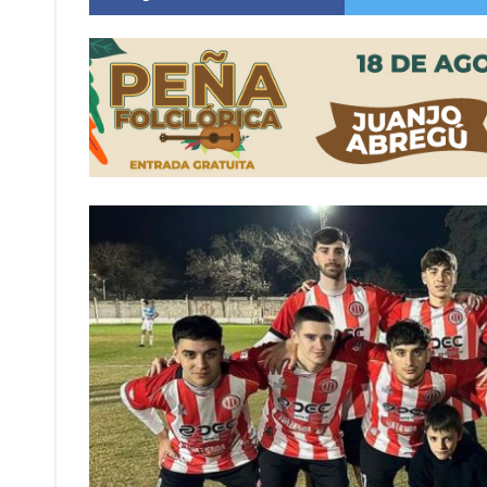
Distinguieron a Ramiro Maldonado, el campe
Villada: evalúan obras preventivas ante posibl