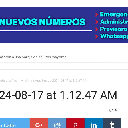
niataron a una pareja de adultos mayores
 EPI y el Hospital Vilela
colección de golosinas para agasajar a los niños en su día
eto a la final
WhatsApp Image 2024-08-17 at 1.12.47 AM
lausura con agenda confirmada y planteles renovados
4-08-17 at 1.12.47 AM
rmentas fuertes y ráfagas que podrían superar los 80 km/h
0
os mitos y analiza el impacto real en la región
n de la Expo Dose
n Twitter