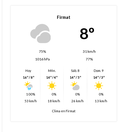
Firmat
8º
75%
31 km/h
1016 hPa
77%
Hoy
Mñn.
Sáb. 8
Dom. 9
16º / 8º
14º / 4º
14º / 5º
14º / 3º
100%
0%
0%
0%
53 km/h
18 km/h
26 km/h
13 km/h
Clima en Firmat