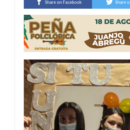
Share on Facebook
Share o
Distinguieron a Ramiro Maldonado, el campe
Villada: evalúan obras preventivas ante posibl