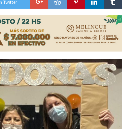
n Twitter
ón juvenil de malambo de Los Quirquinchos
es lluvias intensas