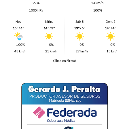
92%
13 km/h
1005 hPa
100%
Hoy
Mñn.
Sáb. 8
Dom. 9
15º / 6º
14º / 3º
13º / 5º
14º / 4º
100%
0%
0%
0%
43 km/h
21 km/h
27 km/h
13 km/h
Clima en Firmat