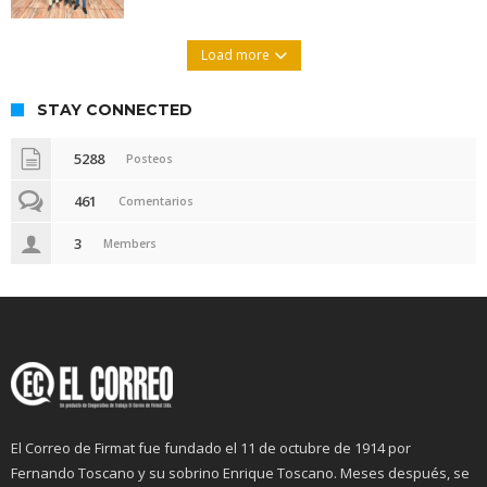
Load more
STAY CONNECTED
5288
Posteos
461
Comentarios
3
Members
El Correo de Firmat fue fundado el 11 de octubre de 1914 por
Fernando Toscano y su sobrino Enrique Toscano. Meses después, se