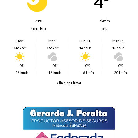
4º
71%
9 km/h
1018 hPa
0%
Hoy
Mñn.
Lun. 10
Mar. 11
14º / 5º
16º / 1º
14º / 0º
13º / 3º
0%
0%
0%
0%
26 km/h
16 km/h
16 km/h
20 km/h
Clima en Firmat