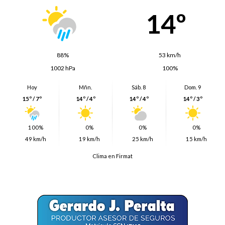
14º
88%
53 km/h
1002 hPa
100%
Hoy
Mñn.
Sáb. 8
Dom. 9
15º / 7º
14º / 4º
14º / 4º
14º / 3º
100%
0%
0%
0%
49 km/h
19 km/h
25 km/h
15 km/h
Clima en Firmat