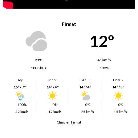
Firmat
12º
83%
41 km/h
1008 hPa
100%
Hoy
Mñn.
Sáb. 8
Dom. 9
15º / 7º
14º / 4º
14º / 4º
14º / 3º
100%
0%
0%
0%
49 km/h
19 km/h
25 km/h
15 km/h
Clima en Firmat