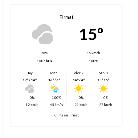
Firmat
15º
90%
16 km/h
1007 hPa
100%
Hoy
Mñn.
Vier. 7
Sáb. 8
17º / 14º
16º / 6º
14º / 4º
13º / 5º
0%
100%
0%
0%
12 km/h
45 km/h
21 km/h
27 km/h
Clima en Firmat