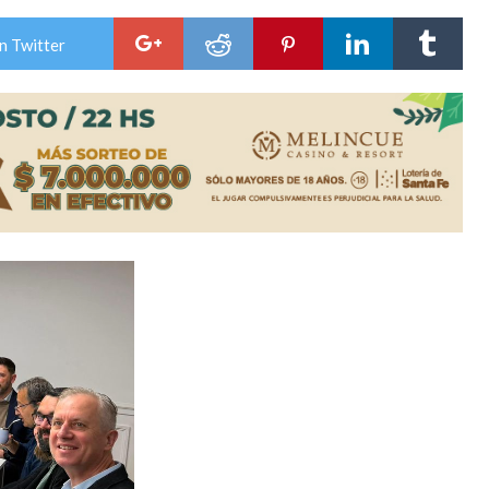
n David fue citada a la Selección Argentina
n Twitter
e Casino Melincué