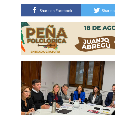
Sueño albiceleste: la arquera firmatense Jazmí
Share on Facebook
Share o
Roxana Carabajal dejó su huella en la peña d