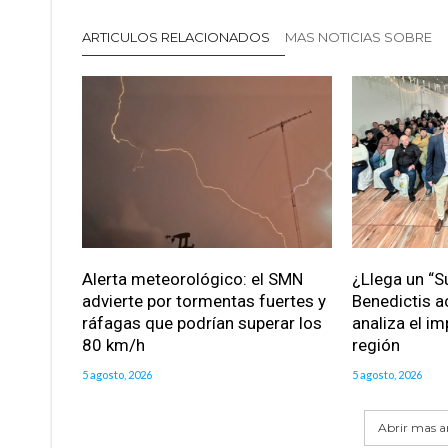
ARTICULOS RELACIONADOS
MAS NOTICIAS SOBRE
Alerta meteorológico: el SMN
¿Llega un “S
advierte por tormentas fuertes y
Benedictis a
ráfagas que podrían superar los
analiza el im
80 km/h
región
5 agosto, 2026
5 agosto, 2026
Abrir mas ar