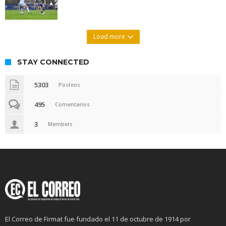
Load more
STAY CONNECTED
5303
Posteos
495
Comentarios
3
Members
El Correo de Firmat fue fundado el 11 de octubre de 1914 por