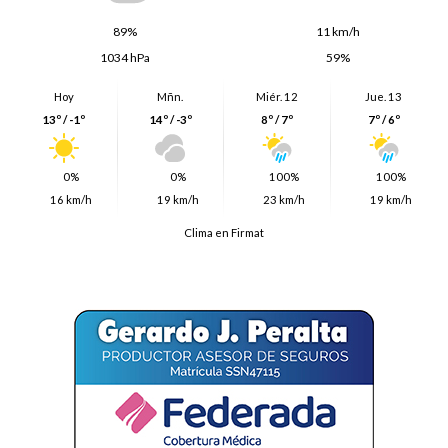
89%
11 km/h
1034 hPa
59%
Hoy
Mñn.
Miér. 12
Jue. 13
13º / -1º
14º / -3º
8º / 7º
7º / 6º
0%
0%
100%
100%
16 km/h
19 km/h
23 km/h
19 km/h
Clima en Firmat