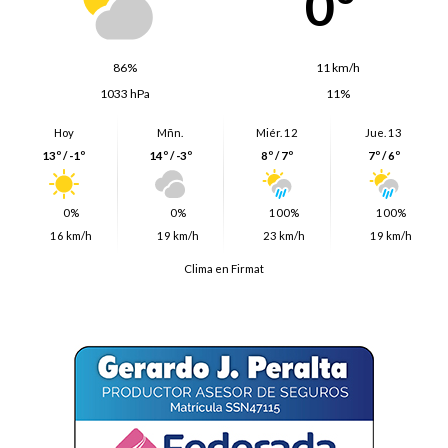
0º
86%
11 km/h
1033 hPa
11%
Hoy
Mñn.
Miér. 12
Jue. 13
13º / -1º
14º / -3º
8º / 7º
7º / 6º
0%
0%
100%
100%
16 km/h
19 km/h
23 km/h
19 km/h
Clima en Firmat