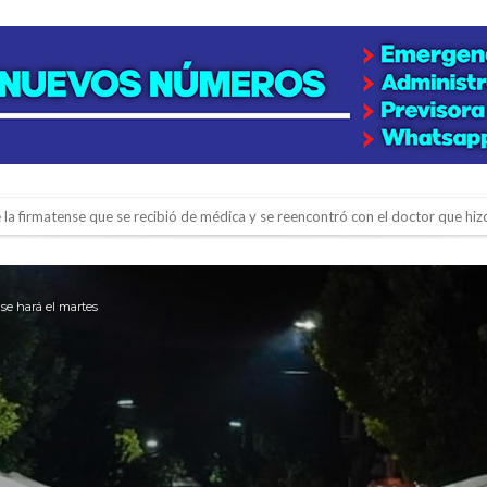
e la firmatense que se recibió de médica y se reencontró con el doctor que hi
l de Básquet 3×3 Inclusivo
 la empresa reformula sus anuncios a los trabajadores
se hará el martes
adas del Juzgado de Faltas por presuntas irregularidades
del techo del galpón del ferrocarril
niataron a una pareja de adultos mayores
 EPI y el Hospital Vilela
colección de golosinas para agasajar a los niños en su día