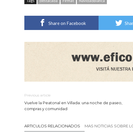
Tags
destacada
Firmat
NavidadBlanca
Share on Facebook
Shar
Previous article
Vuelve la Peatonal en Villada: una noche de paseo,
compras y comunidad
ARTICULOS RELACIONADOS
MAS NOTICIAS SOBRE 