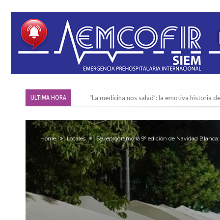
“La medicina nos salvó”: la emotiva historia d
ULTIMA HORA
Firmat será sede del segundo Torneo Regiona
Vassalli: en potencial y con fechas diferidas,
Home
Locales
Se reprogramó la 9° edición de Navidad Blanca: 
Firmat: avanza la investigación de dos emple
Villada: el viento provocó el desprendimiento 
Violento robo en la zona rural de Firmat: ma
Colecta solidaria de juguetes en Firmat para el
Firmat: “Codo a codo” lanza una campaña de re