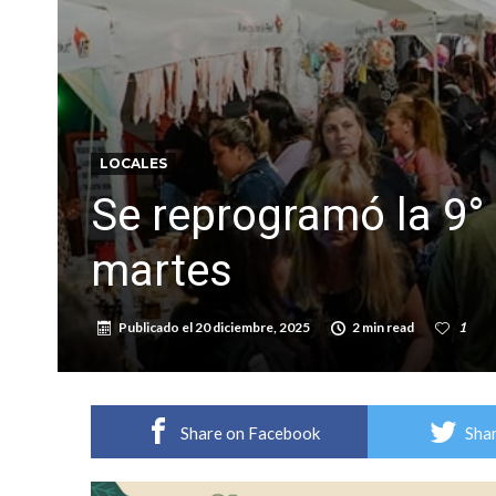
Vuelve el básquet: este viernes arranca el C
LOCALES
Se reprogramó la 9° 
martes
Publicado el
20 diciembre, 2025
2 min read
1
Share on Facebook
Shar