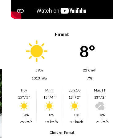
Firmat
8º
59%
22 km/h
1013 hPa
7%
Hoy
Mñn.
Lun. 10
Mar. 11
15º / 5º
15º / 4º
13º / 2º
13º / 2º
0%
0%
0%
0%
25 km/h
15 km/h
16 km/h
21 km/h
Clima en Firmat