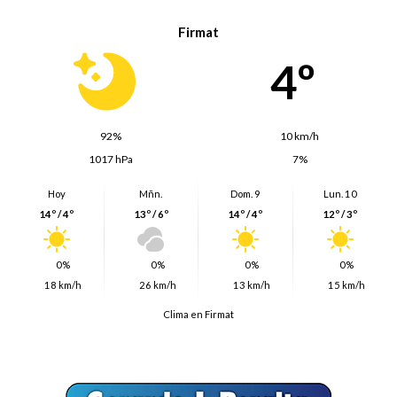
Firmat
4º
92%
10 km/h
1017 hPa
7%
Hoy
Mñn.
Dom. 9
Lun. 10
14º / 4º
13º / 6º
14º / 4º
12º / 3º
0%
0%
0%
0%
18 km/h
26 km/h
13 km/h
15 km/h
Clima en Firmat