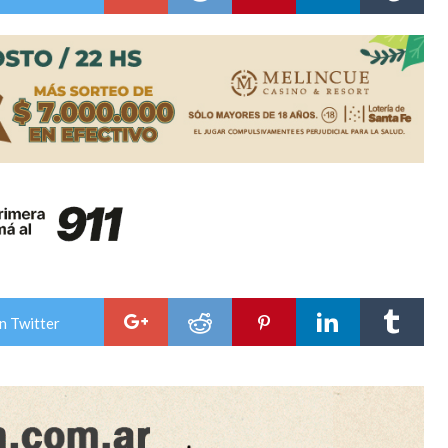
n de la Expo Dose
ón juvenil de malambo de Los Quirquinchos
n Twitter