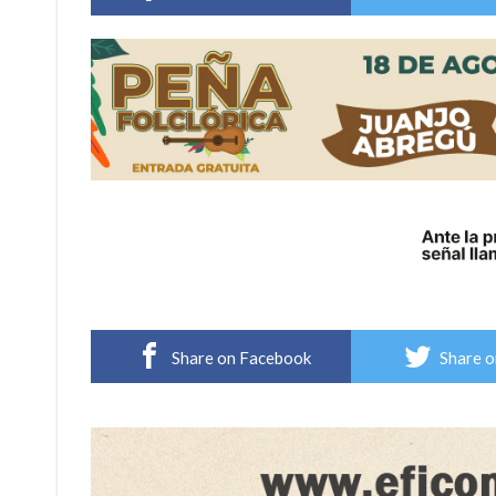
Cañada del Ucle se prepara para la 5ª edició
Distinguieron a Ramiro Maldonado, el campe
Share on Facebook
Share o