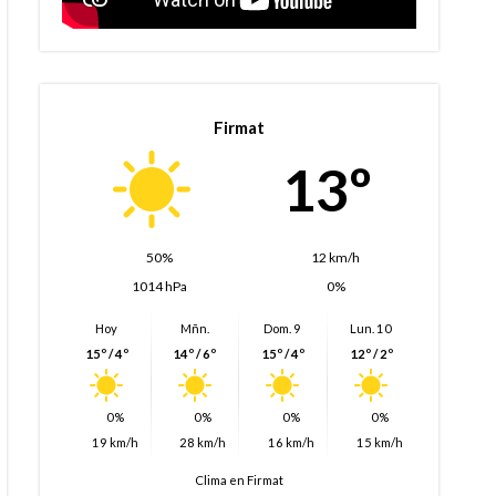
Firmat
13º
50%
12 km/h
1014 hPa
0%
Hoy
Mñn.
Dom. 9
Lun. 10
15º / 4º
14º / 6º
15º / 4º
12º / 2º
0%
0%
0%
0%
19 km/h
28 km/h
16 km/h
15 km/h
Clima en Firmat