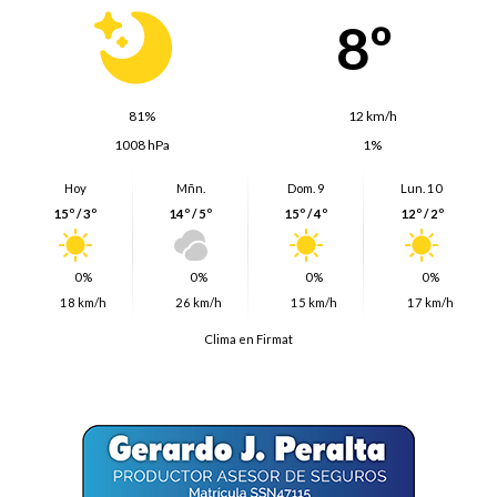
8º
81%
12 km/h
1008 hPa
1%
Hoy
Mñn.
Dom. 9
Lun. 10
15º / 3º
14º / 5º
15º / 4º
12º / 2º
0%
0%
0%
0%
18 km/h
26 km/h
15 km/h
17 km/h
Clima en Firmat