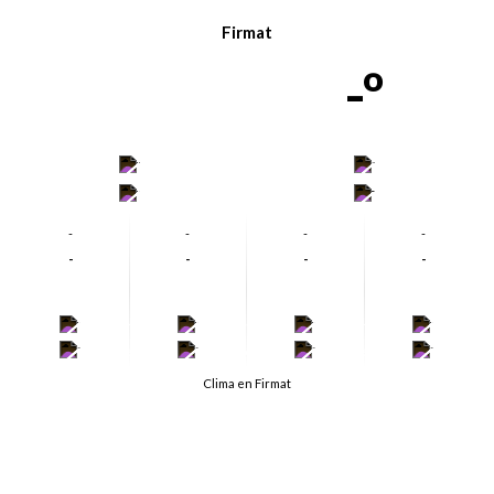
Firmat
-º
-
-
-
-
-
-
-
-
-
-
-
-
-
-
-
-
-
-
-
-
Clima en Firmat