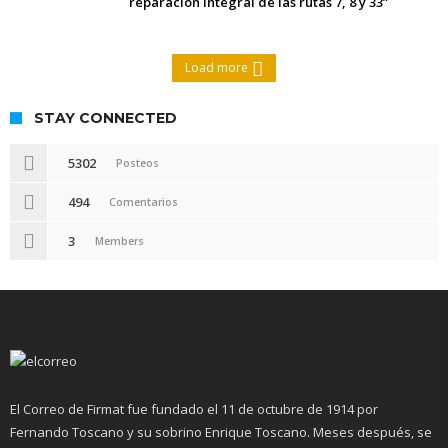
reparación integral de las rutas 7, 8 y 33”
Load more
STAY CONNECTED
5302
Posteos
494
Comentarios
3
Members
El Correo de Firmat fue fundado el 11 de octubre de 1914 por
Fernando Toscano y su sobrino Enrique Toscano. Meses después, se