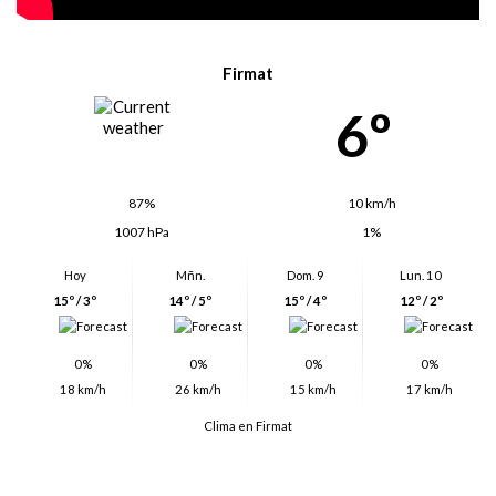
Firmat
6º
87%
10 km/h
1007 hPa
1%
Hoy
Mñn.
Dom. 9
Lun. 10
15º / 3º
14º / 5º
15º / 4º
12º / 2º
0%
0%
0%
0%
18 km/h
26 km/h
15 km/h
17 km/h
Clima en Firmat